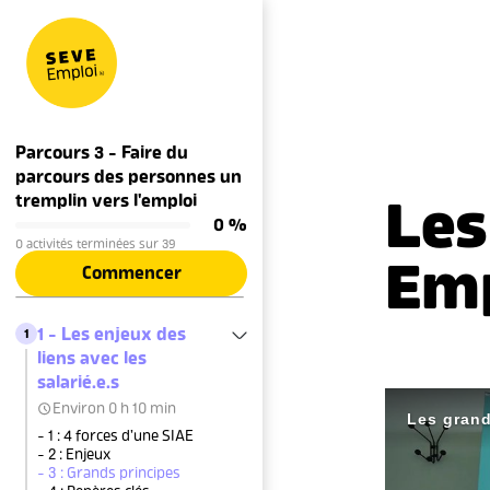
Aller au contenu
Parcours 3 - Faire du
parcours des personnes un
Les
tremplin vers l'emploi
0 %
0 activités terminées sur 39
Emp
Commencer
1 - Les enjeux des
1
liens avec les
salarié.e.s
Environ 0 h 10 min
- 1 : 4 forces d’une SIAE
- 2 : Enjeux
- 3 : Grands principes