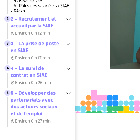
- 4 : Repères clés
- 5 : Rôles des salarié.e.s / SIAE
- Récap
2 - Recrutement et
2
accueil par la SIAE
Environ 0 h 12 min
3 - La prise de poste
3
en SIAE
Environ 0 h 17 min
4 - Le suivi de
4
contrat en SIAE
Environ 0 h 26 min
5 - Développer des
5
partenariats avec
des acteurs sociaux
et de l'emploi
Environ 0 h 27 min