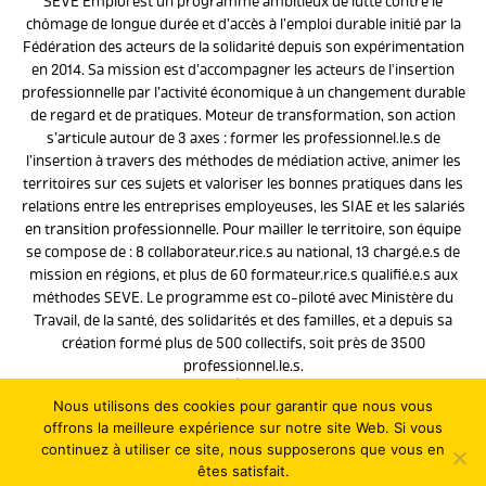
SEVE Emploi est un programme ambitieux de lutte contre le
chômage de longue durée et d’accès à l’emploi durable initié par la
Fédération des acteurs de la solidarité depuis son expérimentation
en 2014. Sa mission est d’accompagner les acteurs de l'insertion
professionnelle par l’activité économique à un changement durable
de regard et de pratiques. Moteur de transformation, son action
s’articule autour de 3 axes : former les professionnel.le.s de
l’insertion à travers des méthodes de médiation active, animer les
territoires sur ces sujets et valoriser les bonnes pratiques dans les
relations entre les entreprises employeuses, les SIAE et les salariés
en transition professionnelle. Pour mailler le territoire, son équipe
se compose de : 8 collaborateur.rice.s au national, 13 chargé.e.s de
mission en régions, et plus de 60 formateur.rice.s qualifié.e.s aux
méthodes SEVE. Le programme est co-piloté avec Ministère du
Travail, de la santé, des solidarités et des familles, et a depuis sa
création formé plus de 500 collectifs, soit près de 3500
professionnel.le.s.
Le programme
Nous utilisons des cookies pour garantir que nous vous
offrons la meilleure expérience sur notre site Web. Si vous
Contact
continuez à utiliser ce site, nous supposerons que vous en
Copyright 2026 - Site réalisé par
l'agence web LATELIER
êtes satisfait.
Mentions légales