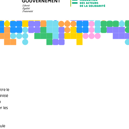
re le
nitié
n
r les
ule