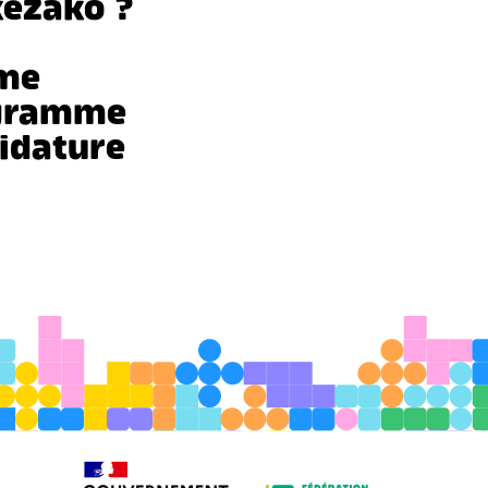
kézako ?
me
ogramme
idature